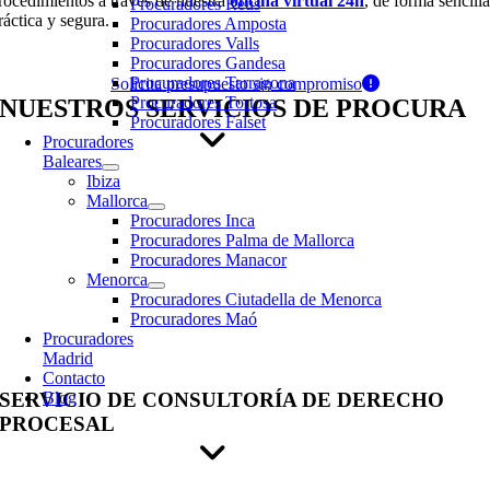
rocedimientos a través de nuestra
oficina virtual 24h
, de forma sencilla
Procuradores Reus
ráctica y segura.
Procuradores Amposta
Procuradores Valls
Procuradores Gandesa
Procuradores Tarragona
Solicita presupuesto sin compromiso
Procuradores Tortosa
NUESTROS SERVICIOS DE PROCURA
Procuradores Falset
Procuradores
Baleares
Ibiza
Mallorca
Procuradores Inca
Procuradores Palma de Mallorca
Procuradores Manacor
Menorca
Procuradores Ciutadella de Menorca
Procuradores Maó
Procuradores
Madrid
Contacto
SERVICIO DE CONSULTORÍA DE DERECHO
Blog
PROCESAL