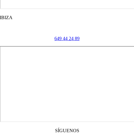
IBIZA
Urbanización Quatrovillas, Carrer de Segovia,
07849 Eivissa
649 44 24 89
SÍGUENOS