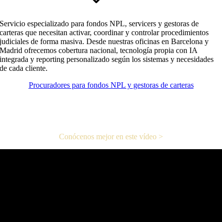
Servicio especializado para fondos NPL, servicers y gestoras de
carteras que necesitan activar, coordinar y controlar procedimientos
judiciales de forma masiva. Desde nuestras oficinas en Barcelona y
Madrid ofrecemos cobertura nacional, tecnología propia con IA
integrada y reporting personalizado según los sistemas y necesidades
de cada cliente.
Procuradores para fondos NPL y gestoras de carteras
CONOCE EN 1 MINUTO NUESTROS SERVICIOS DE
PROCURADURÍA
Conócenos mejor en este vídeo >