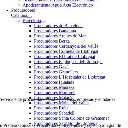
Apoderamiento Apud Acta Electrónico
Procuradores
Cataluña
Barcelona
Procuradores de Barcelona
Procuradores Badalona
Procuradores Arenys de Mar
Procuradores Berga
Procuradores Cerdanyola del Vallès
Procuradores Cornellà de Llobregat
Procuradores El Prat de Llobregat
Procuradores Esplugues del Llobregat
Procuradores Gavà
Procuradores Granollers
Procuradores L’Hospitalet de Llobregat
Procuradores Igualada
Procuradores Manresa
Procuradores Martorell
Procuradores Mataró
Servicios de procuradores para despachos, empresas y entidades
Procuradores Mollet del Vallès
Procuradores Rubí
Procuradores Sabadell
Procuradores Santa Coloma de Gramenet
Procuradores Sant Boi de Llobregat
n Pradera González Procuradores ofrecemos un servicio integral de