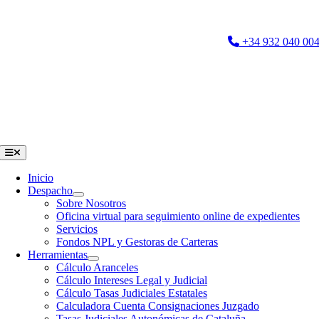
Saltar
al
+34 932 040 00
contenido
Toggle
Navigation
Inicio
Despacho
Sobre Nosotros
Oficina virtual para seguimiento online de expedientes
Servicios
Fondos NPL y Gestoras de Carteras
Herramientas
Cálculo Aranceles
Cálculo Intereses Legal y Judicial
Cálculo Tasas Judiciales Estatales
Calculadora Cuenta Consignaciones Juzgado
Tasas Judiciales Autonómicas de Cataluña