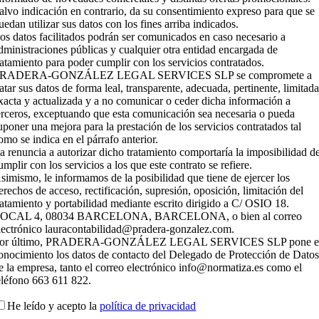
alvo indicación en contrario, da su consentimiento expreso para que se
uedan utilizar sus datos con los fines arriba indicados.
os datos facilitados podrán ser comunicados en caso necesario a
dministraciones públicas y cualquier otra entidad encargada de
ratamiento para poder cumplir con los servicios contratados.
RADERA-GONZÁLEZ LEGAL SERVICES SLP se compromete a
ratar sus datos de forma leal, transparente, adecuada, pertinente, limitada
xacta y actualizada y a no comunicar o ceder dicha información a
erceros, exceptuando que esta comunicación sea necesaria o pueda
uponer una mejora para la prestación de los servicios contratados tal
omo se indica en el párrafo anterior.
a renuncia a autorizar dicho tratamiento comportaría la imposibilidad d
umplir con los servicios a los que este contrato se refiere.
simismo, le informamos de la posibilidad que tiene de ejercer los
erechos de acceso, rectificación, supresión, oposición, limitación del
ratamiento y portabilidad mediante escrito dirigido a C/ OSIO 18.
OCAL 4, 08034 BARCELONA, BARCELONA, o bien al correo
lectrónico lauracontabilidad@pradera-gonzalez.com.
or último, PRADERA-GONZÁLEZ LEGAL SERVICES SLP pone e
onocimiento los datos de contacto del Delegado de Protección de Dato
e la empresa, tanto el correo electrónico info@normatiza.es como el
eléfono 663 611 822.
He leído y acepto la
política de privacidad