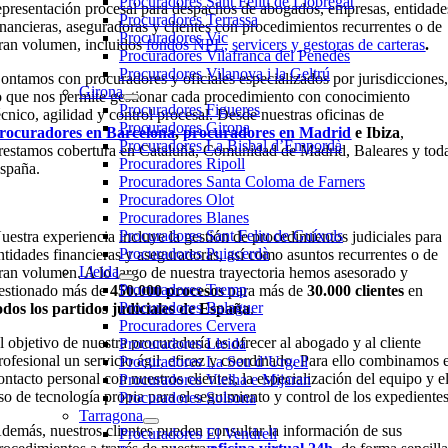
Procuradores Sant Feliu de Llobregat
epresentación procesal para despachos de abogados, empresas, entidade
Procuradores Terrassa
inancieras, aseguradoras y clientes con procedimientos recurrentes o de
Procuradores Vic
ran volumen, incluidos
fondos NPL, servicers y gestoras de carteras
.
Procuradores Vilafranca del Penedès
Procuradores Vilanova i la Geltrú
ontamos con procuradores y oficiales especializados por jurisdicciones
Girona
o que nos permite gestionar cada procedimiento con conocimiento
Procuradores Figueres
écnico, agilidad y control procesal. Desde nuestras oficinas de
Procuradores Girona
rocuradores en Barcelona
,
procuradores en Madrid
e Ibiza
,
Procuradores La Bisbal d’Empordà
restamos cobertura en Cataluña, Comunidad de Madrid, Baleares y tod
Procuradores Ripoll
spaña.
Procuradores Santa Coloma de Farners
Procuradores Olot
Procuradores Blanes
Procuradores Sant Feliu de Guíxols
uestra experiencia incluye la gestión de procedimientos judiciales para
Procuradores Puigcerdà
ntidades financieras y aseguradoras, así como asuntos recurrentes o de
Lleida
ran volumen. A lo largo de nuestra trayectoria hemos asesorado y
Procuradores Tremp
estionado más de
450.000 procesos
para más de
30.000 clientes
en
Procuradores Balaguer
odos los
partidos judiciales de España
.
Procuradores Cervera
l objetivo de nuestra procuraduría es ofrecer al abogado y al cliente
Procuradores Lleida
rofesional un servicio ágil, eficaz y coordinado. Para ello combinamos 
Procuradores La Seu d’Urgell
ontacto personal con nuestros clientes, la especialización del equipo y e
Procuradores Vielha e Mijaran
so de tecnología propia para el seguimiento y control de los expedientes
Procuradores Solsona
Tarragona
demás, nuestros clientes pueden consultar la información de sus
Procuradores El Vendrell