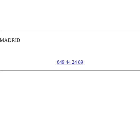
MADRID
Calle Velázquez, 10, 1ª Planta
28001 Madrid
649 44 24 89