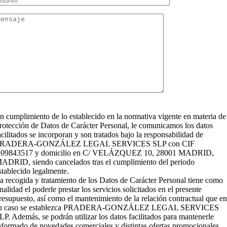
n cumplimiento de lo establecido en la normativa vigente en materia de
rotección de Datos de Carácter Personal, le comunicamos los datos
acilitados se incorporan y son tratados bajo la responsabilidad de
RADERA-GONZÁLEZ LEGAL SERVICES SLP con CIF
09843517 y domicilio en C/ VELÁZQUEZ 10, 28001 MADRID,
ADRID, siendo cancelados tras el cumplimiento del periodo
stablecido legalmente.
a recogida y tratamiento de los Datos de Carácter Personal tiene como
inalidad el poderle prestar los servicios solicitados en el presente
resupuesto, así como el mantenimiento de la relación contractual que e
u caso se establezca PRADERA-GONZÁLEZ LEGAL SERVICES
LP. Además, se podrán utilizar los datos facilitados para mantenerle
nformado de novedades comerciales y distintas ofertas promocionales.